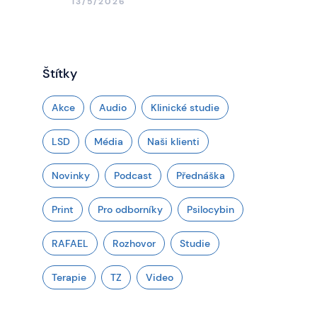
13/5/2026
Štítky
Akce
Audio
Klinické studie
LSD
Média
Naši klienti
Novinky
Podcast
Přednáška
Print
Pro odborníky
Psilocybin
RAFAEL
Rozhovor
Studie
Terapie
TZ
Video