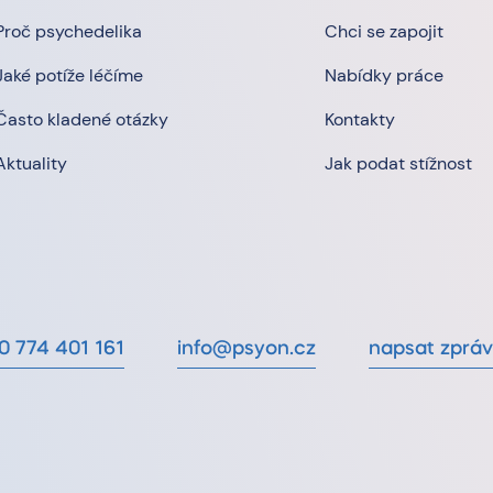
Proč psychedelika
Chci se zapojit
Jaké potíže léčíme
Nabídky práce
Často kladené otázky
Kontakty
Aktuality
Jak podat stížnost
0 774 401 161
info@psyon.cz
napsat zprá