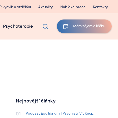
P výcvik a vzdělání
Aktuality
Nabídka práce
Kontakty
Psychoterapie
Mám zájem o léčbu
Nejnovější články
Podcast Equilibrium | Psychiatr Vít Knop:
01