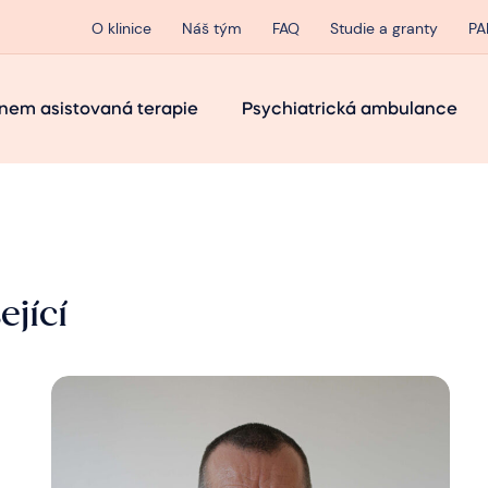
O klinice
Náš tým
FAQ
Studie a granty
PA
nem asistovaná terapie
Psychiatrická ambulance
ející