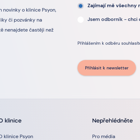
Zajímají mě všechny 
n novinky o klinice Psyon,
Jsem odborník - chci
iky či pozvánky na
ě nenajdete častěji než
Přihlášením k odběru souhlasí
Přihlásit k newsletter
O klinice
Nepřehlédněte
O klinice Psyon
Pro média