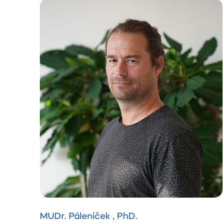
MUDr. Páleníček , PhD.