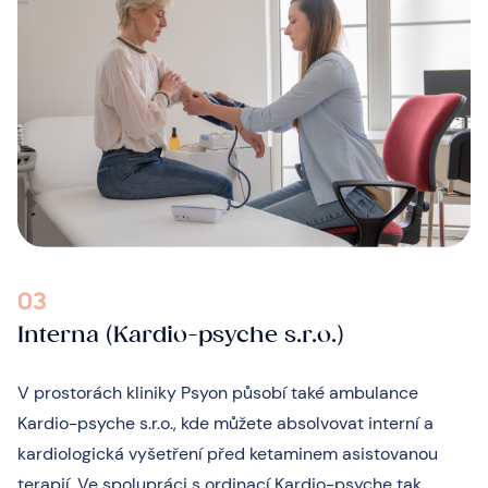
03
Interna (Kardio-psyche s.r.o.)
V prostorách kliniky Psyon působí také ambulance
Kardio-psyche s.r.o., kde můžete absolvovat interní a
kardiologická vyšetření před ketaminem asistovanou
terapií. Ve spolupráci s ordinací Kardio-psyche tak