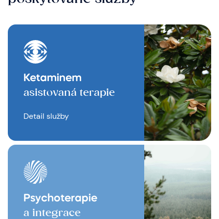
Ketaminem
asistovaná terapie
Detail služby
Psychoterapie
a integrace