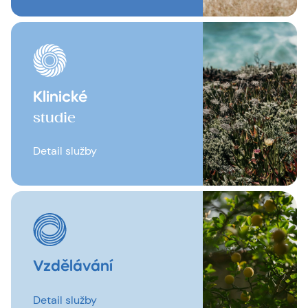
Klinické
studie
Detail služby
Vzdělávání
Detail služby