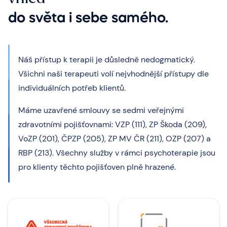
do světa i sebe samého.
Náš přístup k terapii je důsledně nedogmatický.
Všichni naši terapeuti volí nejvhodnější přístupy dle
individuálních potřeb klientů.
Máme uzavřené smlouvy se sedmi veřejnými
zdravotními pojišťovnami: VZP (111), ZP Škoda (209),
VoZP (201), ČPZP (205), ZP MV ČR (211), OZP (207) a
RBP (213). Všechny služby v rámci psychoterapie jsou
pro klienty těchto pojišťoven plně hrazené.