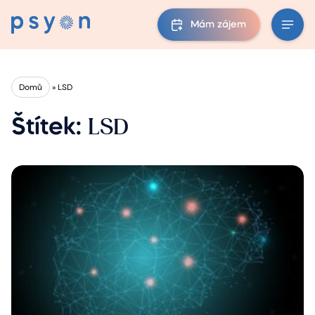
Mám zájem
Domů
»
LSD
LSD
Štítek: