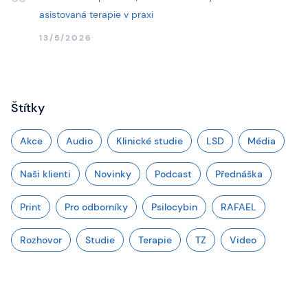
asistovaná terapie v praxi
13/5/2026
Štítky
Akce
Audio
Klinické studie
LSD
Média
Naši klienti
Novinky
Podcast
Přednáška
Print
Pro odborníky
Psilocybin
RAFAEL
Rozhovor
Studie
Terapie
TZ
Video