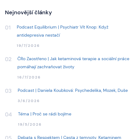
Nejnovější články
Podcast Equilibrium | Psychiatr Vít Knop: Když
01
antidepresiva nestačí
19/7/2026
ČRo Zaostřeno | Jak ketaminová terapie a sociální práce
02
pomáhají zachraňovat životy
16/7/2026
Podcast | Daniela Koubková: Psychedelika, Mozek, Duše
03
3/6/2026
Téma | Proč se rádi bojíme
04
19/5/2026
Debata s Respektem | Cesta z temnoty. Ketaminem
05