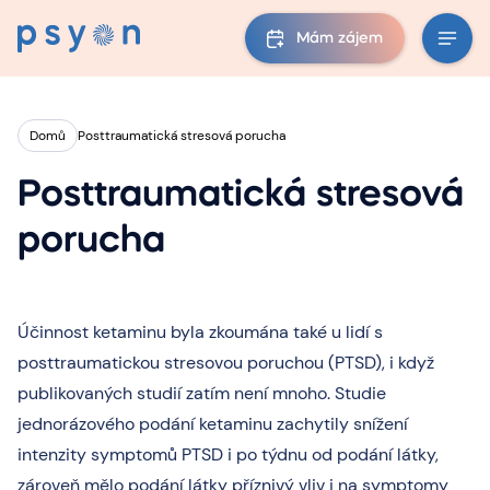
Mám zájem
Domů
Posttraumatická stresová porucha
Posttraumatická stresová
porucha
Účinnost ketaminu byla zkoumána také u lidí s
posttraumatickou stresovou poruchou (PTSD), i když
publikovaných studií zatím není mnoho. Studie
jednorázového podání ketaminu zachytily snížení
intenzity symptomů PTSD i po týdnu od podání látky,
zároveň mělo podání látky příznivý vliv i na symptomy