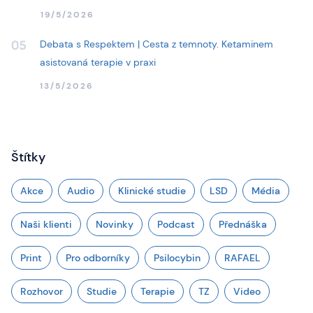
19/5/2026
Debata s Respektem | Cesta z temnoty. Ketaminem
05
asistovaná terapie v praxi
13/5/2026
Štítky
Akce
Audio
Klinické studie
LSD
Média
Naši klienti
Novinky
Podcast
Přednáška
Print
Pro odborníky
Psilocybin
RAFAEL
Rozhovor
Studie
Terapie
TZ
Video