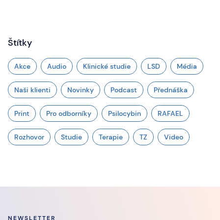
Štítky
Akce
Audio
Klinické studie
LSD
Média
Naši klienti
Novinky
Podcast
Přednáška
Print
Pro odborníky
Psilocybin
RAFAEL
Rozhovor
Studie
Terapie
TZ
Video
NEWSLETTER