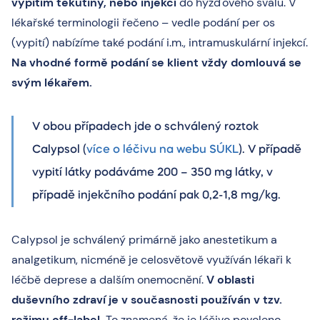
vypitím tekutiny, nebo injekcí
do hýžďového svalu. V
lékařské terminologii řečeno – vedle podání per os
(vypití) nabízíme také podání i.m., intramuskulární injekcí.
Na vhodné formě podání se klient vždy domlouvá se
svým lékařem.
V obou případech jde o schválený roztok
Calypsol (
více o léčivu na webu SÚKL
). V případě
vypití látky podáváme 200 – 350 mg látky, v
případě injekčního podání pak 0,2-1,8 mg/kg.
Calypsol je schválený primárně jako anestetikum a
analgetikum, nicméně je celosvětově využíván lékaři k
léčbě deprese a dalším onemocnění.
V oblasti
duševního zdraví je v současnosti používán v tzv.
režimu off-label.
To znamená, že je léčivo povoleno