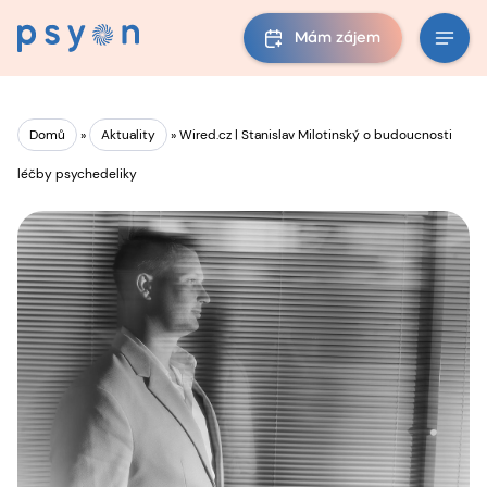
Mám zájem
Domů
»
Aktuality
»
Wired.cz | Stanislav Milotinský o budoucnosti
léčby psychedeliky