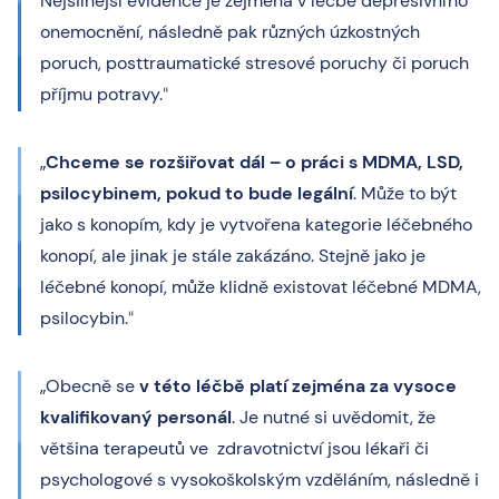
Nejsilnější evidence je zejména v léčbě depresivního
onemocnění, následně pak různých úzkostných
poruch, posttraumatické stresové poruchy či poruch
příjmu potravy.
“
„
Chceme se rozšiřovat dál – o práci s MDMA, LSD,
psilocybinem, pokud to bude legální
. Může to být
jako s konopím, kdy je vytvořena kategorie léčebného
konopí, ale jinak je stále zakázáno. Stejně jako je
léčebné konopí, může klidně existovat léčebné MDMA,
psilocybin.
“
„Obecně se
v této léčbě platí zejména za vysoce
kvalifikovaný personál
. Je nutné si uvědomit, že
většina terapeutů ve zdravotnictví jsou lékaři či
psychologové s vysokoškolským vzděláním, následně i