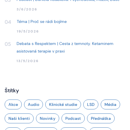
03
3/6/2026
Téma | Proč se rádi bojíme
04
19/5/2026
Debata s Respektem | Cesta z temnoty. Ketaminem
05
asistovaná terapie v praxi
13/5/2026
Štítky
Akce
Audio
Klinické studie
LSD
Média
Naši klienti
Novinky
Podcast
Přednáška