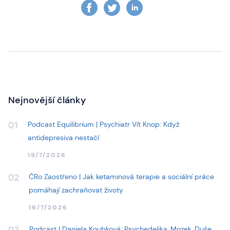
Nejnovější články
Podcast Equilibrium | Psychiatr Vít Knop: Když
01
antidepresiva nestačí
19/7/2026
ČRo Zaostřeno | Jak ketaminová terapie a sociální práce
02
pomáhají zachraňovat životy
16/7/2026
Podcast | Daniela Koubková: Psychedelika, Mozek, Duše