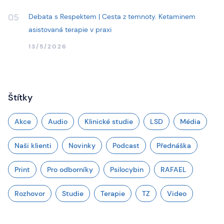
Debata s Respektem | Cesta z temnoty. Ketaminem
05
asistovaná terapie v praxi
13/5/2026
Štítky
Akce
Audio
Klinické studie
LSD
Média
Naši klienti
Novinky
Podcast
Přednáška
Print
Pro odborníky
Psilocybin
RAFAEL
Rozhovor
Studie
Terapie
TZ
Video