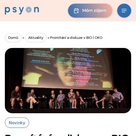
Mám zájem
Domů
»
Aktuality
»
Promítání a diskuze v BIO | OKO
Novinky