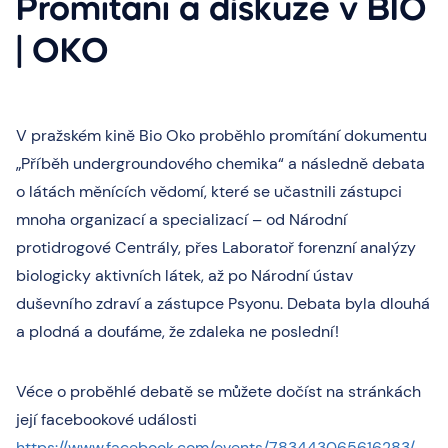
Promítání a diskuze v BIO
| OKO
V pražském kině Bio Oko proběhlo promítání dokumentu
„Příběh undergroundového chemika“ a následně debata
o látách měnících vědomí, které se učastnili zástupci
mnoha organizací a specializací – od Národní
protidrogové Centrály, přes Laboratoř forenzní analýzy
biologicky aktivních látek, až po Národní ústav
duševního zdraví a zástupce Psyonu. Debata byla dlouhá
a plodná a doufáme, že zdaleka ne poslední!
Véce o proběhlé debatě se můžete dočíst na stránkách
její facebookové události
https://www.facebook.com/events/783443065616283/