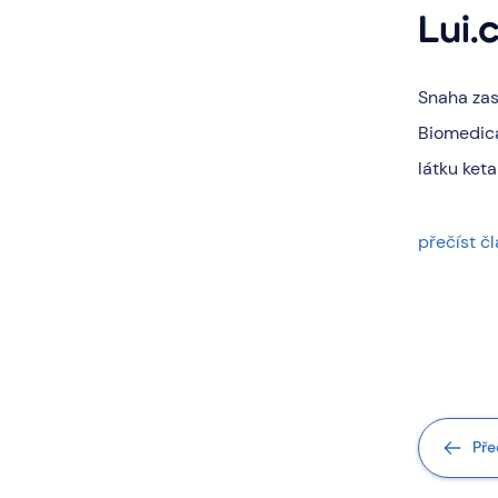
Lui.
Snaha zas
Biomedical
látku ket
přečíst č
Pře