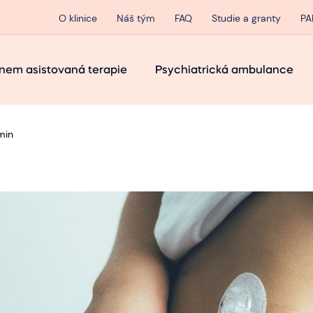
O klinice
Náš tým
FAQ
Studie a granty
PA
nem asistovaná terapie
Psychiatrická ambulance
min