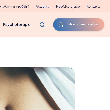
P výcvik a vzdělání
Aktuality
Nabídka práce
Kontakty
Psychoterapie
Mám zájem o léčbu