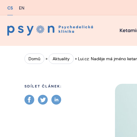
CS
EN
Ketami
Domů
»
Aktuality
»
Lui.cz: Naděje má jméno keta
SDÍLET ČLÁNEK: