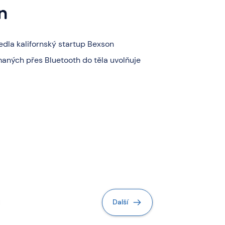
n
edla kalifornský startup Bexson
jímaných přes Bluetooth do těla uvolňuje
Další