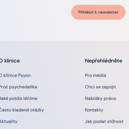
Přihlásit k newsletter
O klinice
Nepřehlédněte
O klinice Psyon
Pro média
Proč psychedelika
Chci se zapojit
Jaké potíže léčíme
Nabídky práce
Často kladené otázky
Kontakty
Aktuality
Jak podat stížnost