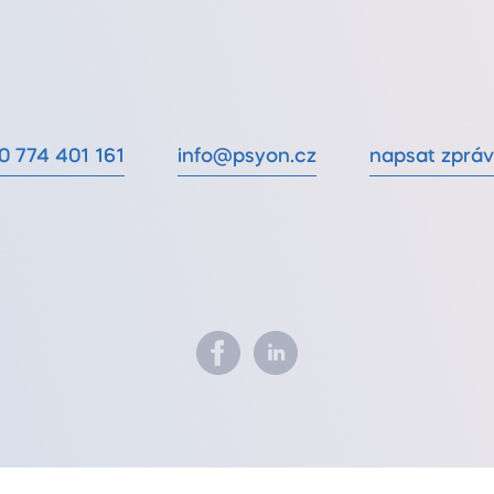
0 774 401 161
info@psyon.cz
napsat zprá