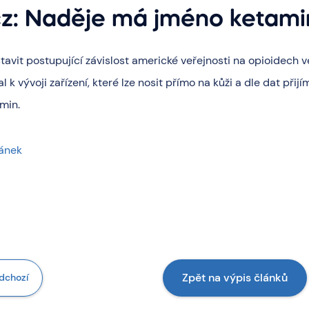
cz: Naděje má jméno ketami
tavit postupující závislost americké veřejnosti na opioidech v
 k vývoji zařízení, které lze nosit přímo na kůži a dle dat při
amin.
lánek
Zpět na výpis článků
dchozí