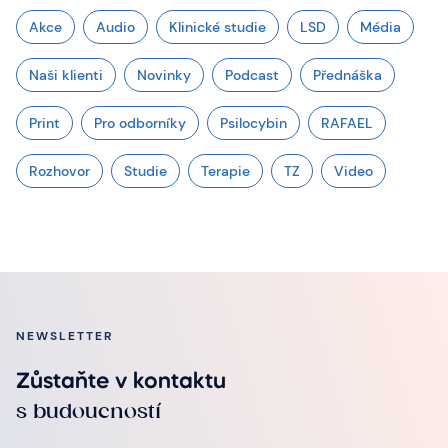
Akce
Audio
Klinické studie
LSD
Média
Naši klienti
Novinky
Podcast
Přednáška
Print
Pro odborníky
Psilocybin
RAFAEL
Rozhovor
Studie
Terapie
TZ
Video
NEWSLETTER
Zůstaňte v kontaktu
s budoucností