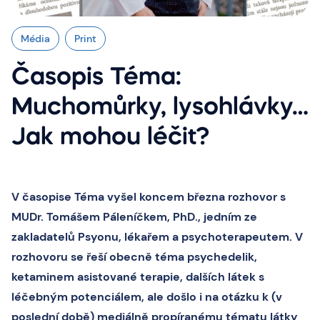
Média
Print
Časopis Téma:
Muchomůrky, lysohlávky…
Jak mohou léčit?
V časopise Téma vyšel koncem března rozhovor s
MUDr. Tomášem Páleníčkem, PhD., jedním ze
zakladatelů Psyonu, lékařem a psychoterapeutem. V
rozhovoru se řeší obecně téma psychedelik,
ketaminem asistované terapie, dalších látek s
léčebným potenciálem, ale došlo i na otázku k (v
poslední době) mediálně propíranému tématu látky