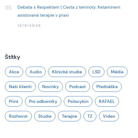
Debata s Respektem | Cesta z temnoty. Ketaminem
05
asistovaná terapie v praxi
13/5/2026
Štítky
Akce
Audio
Klinické studie
LSD
Média
Naši klienti
Novinky
Podcast
Přednáška
Print
Pro odborníky
Psilocybin
RAFAEL
Rozhovor
Studie
Terapie
TZ
Video