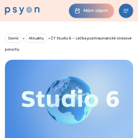
Mám zájem
Domů
»
Aktuality
»
ČT Studio 6 – Léčba posttraumatické stresové
poruchy