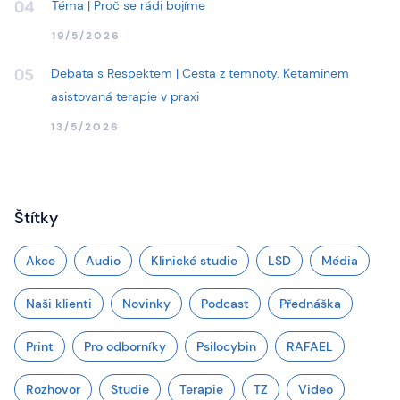
Téma | Proč se rádi bojíme
04
19/5/2026
Debata s Respektem | Cesta z temnoty. Ketaminem
05
asistovaná terapie v praxi
13/5/2026
Štítky
Akce
Audio
Klinické studie
LSD
Média
Naši klienti
Novinky
Podcast
Přednáška
Print
Pro odborníky
Psilocybin
RAFAEL
Rozhovor
Studie
Terapie
TZ
Video