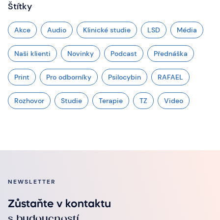
Štítky
Akce
Audio
Klinické studie
LSD
Média
Naši klienti
Novinky
Podcast
Přednáška
Print
Pro odborníky
Psilocybin
RAFAEL
Rozhovor
Studie
Terapie
TZ
Video
NEWSLETTER
Zůstaňte v kontaktu
s budoucností