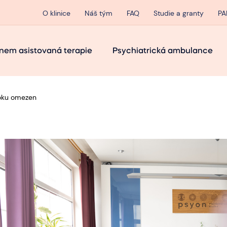
O klinice
Náš tým
FAQ
Studie a granty
PA
nem asistovaná terapie
Psychiatrická ambulance
roku omezen