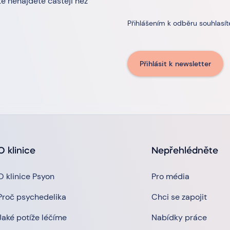
ě nenajdete častěji než
Přihlášením k odběru souhlasí
Přihlásit k newsletter
O klinice
Nepřehlédněte
O klinice Psyon
Pro média
Proč psychedelika
Chci se zapojit
Jaké potíže léčíme
Nabídky práce