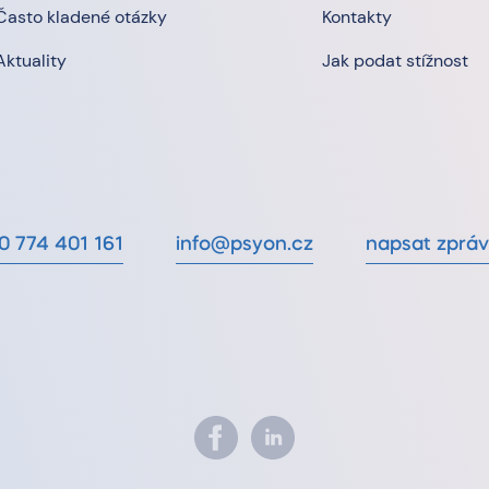
Často kladené otázky
Kontakty
Aktuality
Jak podat stížnost
0 774 401 161
info@psyon.cz
napsat zprá