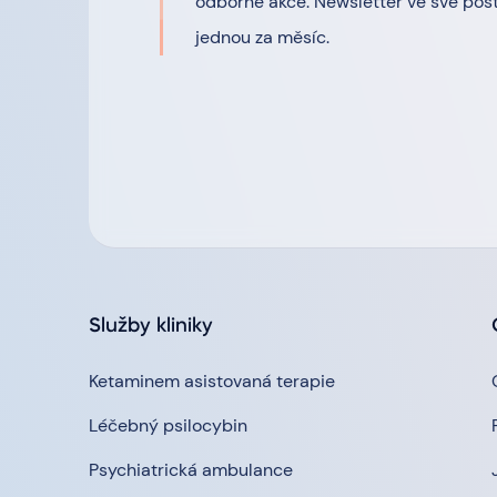
odborné akce. Newsletter ve své pošt
jednou za měsíc.
Služby kliniky
Ketaminem asistovaná terapie
Léčebný psilocybin
Psychiatrická ambulance