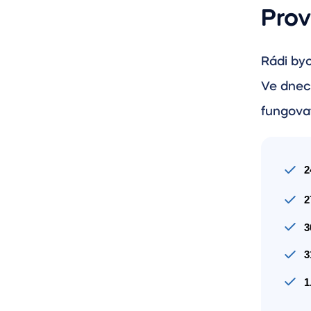
Prov
Rádi byc
Ve dnec
fungovat
2
2
3
3
1