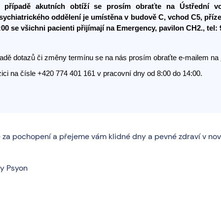
 případě akutních obtíží se prosím obraťte na Ústřední vo
sychiatrického oddělení je umístěna v budově C, vchod C5, přízem
:00 se všichni pacienti přijímají na Emergency, pavilon CH2., tel: 
padě dotazů či změny termínu se na nás prosím obraťte e-mailem na
ici na čísle +420 774 401 161 v pracovní dny od 8:00 do 14:00.
za pochopení a přejeme vám klidné dny a pevné zdraví v no
ky Psyon