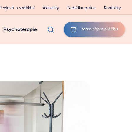
P výcvik a vzdělání
Aktuality
Nabídka práce
Kontakty
Psychoterapie
Mám zájem o léčbu