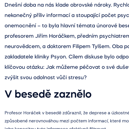
Dnešní doba na nás klade obrovské nároky. Rychl
nekonečný příliv informací a stoupající počet psy
onemocnění – to byla hlavní témata únorové bes
profesorem Jiřím Horáčkem, předním psychiatre
neurovědcem, a doktorem Filipem Tylšem. Oba pa
zakladatele kliniky Psyon. Cílem diskuse bylo odp
klíčovou otázku: Jak můžeme péčovat o své dušev
zvýšit svou odolnost vůči stresu?
V besedě zaznělo
Profesor Horáček v besedě zdůraznil, že deprese a úzkostné
způsobené nerovnováhou mezi počtem informací, které mo
jeho kapacitou tyto informace efektivně filtrovat.