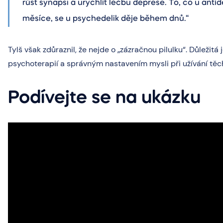
růst synapsí a urychlit léčbu deprese. To, co u antid
měsíce, se u psychedelik děje během dnů.“
Tylš však zdůraznil, že nejde o „zázračnou pilulku“. Důležitá
psychoterapií a správným nastavením mysli při užívání těch
Podívejte se na ukázku