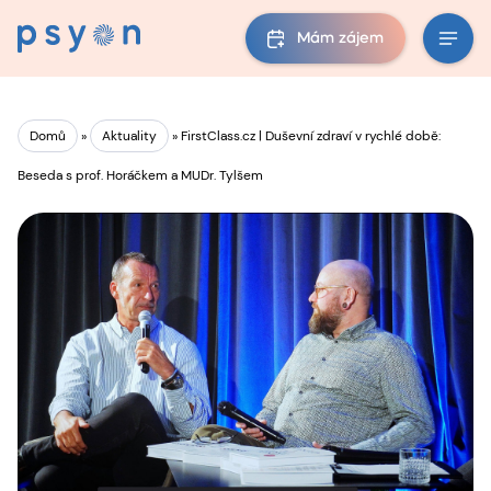
Mám zájem
Domů
»
Aktuality
»
FirstClass.cz | Duševní zdraví v rychlé době:
Beseda s prof. Horáčkem a MUDr. Tylšem