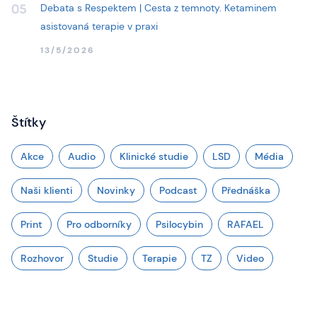
Debata s Respektem | Cesta z temnoty. Ketaminem
05
asistovaná terapie v praxi
13/5/2026
Štítky
Akce
Audio
Klinické studie
LSD
Média
Naši klienti
Novinky
Podcast
Přednáška
Print
Pro odborníky
Psilocybin
RAFAEL
Rozhovor
Studie
Terapie
TZ
Video