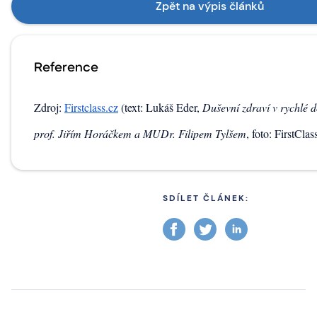
Zpět na výpis článků
Reference
Zdroj:
Firstclass.cz
(text: Lukáš Eder,
Duševní zdraví v rychlé 
prof. Jiřím Horáčkem a MUDr. Filipem Tylšem
, foto: FirstClas
SDÍLET ČLÁNEK: