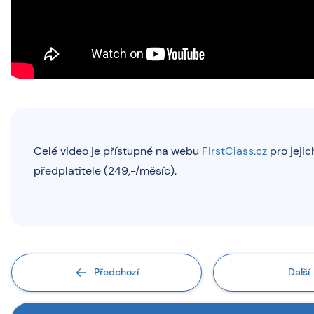
Celé video je přístupné na webu
FirstClass.cz
pro jejic
předplatitele (249,-/měsíc).
Předchozí
Další