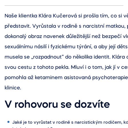
Naše klientka Klára Kučerová si prošla tím, co si 
představit. Vyrůstala v rodině s narcistní matkou, 
dokonalý obraz navenek důležitější než bezpečí vla
sexuálnímu násilí i fyzickému týrání, a aby její dět
musela se „rozpadnout“ do několika identit. Klára
svou cestu z tohoto pekla. Mluví i o tom, jak jí v c
pomohla až ketaminem asistovaná psychoterapie
klinice.
V rohovoru se dozvíte
Jaké je to vyrůstat v rodině s narcistickým rodičem, k