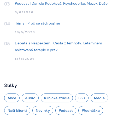
Podcast | Daniela Koubková: Psychedelika, Mozek, Duše
03
3/6/2026
Téma | Proč se rádi bojíme
04
19/5/2026
Debata s Respektem | Cesta z temnoty. Ketaminem
05
asistovaná terapie v praxi
13/5/2026
Štítky
Akce
Audio
Klinické studie
LSD
Média
Naši klienti
Novinky
Podcast
Přednáška