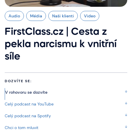
Audio
Média
Naši klienti
Video
FirstClass.cz | Cesta z
pekla narcismu k vnitřní
síle
DOZVÍTE SE:
V rohovoru se dozvíte
Celý podcast na YouTube
Celý podcast na Spotify
Chci o tom mluvit