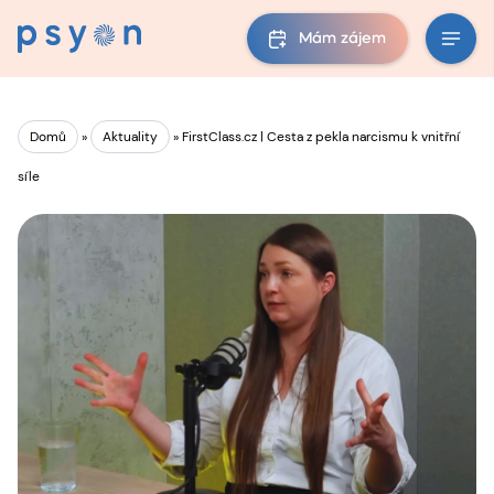
Mám zájem
Domů
»
Aktuality
»
FirstClass.cz | Cesta z pekla narcismu k vnitřní
síle