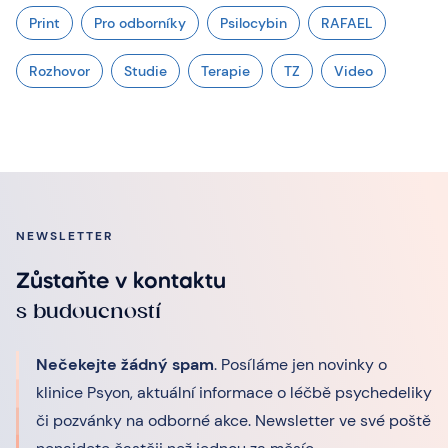
Print
Pro odborníky
Psilocybin
RAFAEL
Rozhovor
Studie
Terapie
TZ
Video
NEWSLETTER
Zůstaňte v kontaktu
s budoucností
Nečekejte žádný spam
. Posíláme jen novinky o
klinice Psyon, aktuální informace o léčbě psychedeliky
či pozvánky na odborné akce. Newsletter ve své poště