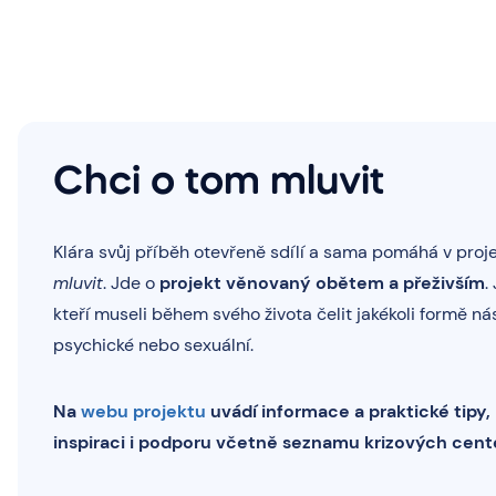
Chci o tom mluvit
Klára svůj příběh otevřeně sdílí a sama pomáhá v proj
mluvit
. Jde o
projekt věnovaný obětem a přeživším
.
kteří museli během svého života čelit jakékoli formě násil
psychické nebo sexuální.
Na
webu projektu
uvádí informace a praktické tipy
inspiraci i podporu včetně seznamu krizových cente