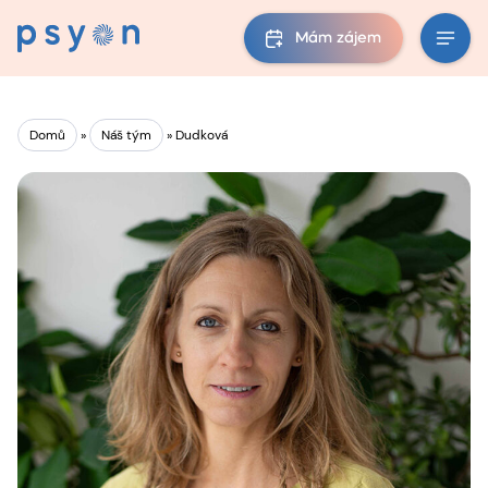
Mám zájem
Domů
»
Náš tým
»
Dudková