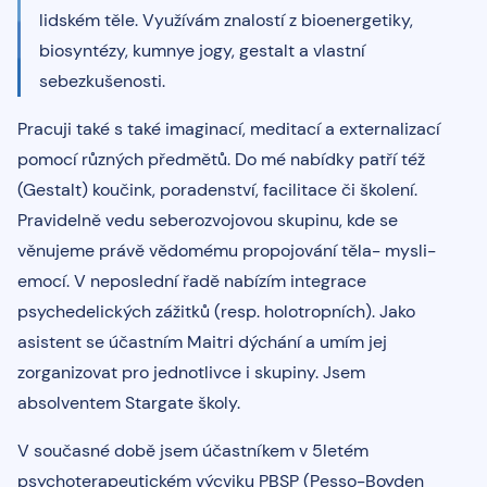
lidském těle. Využívám znalostí z bioenergetiky,
biosyntézy, kumnye jogy, gestalt a vlastní
sebezkušenosti.
Pracuji také s také imaginací, meditací a externalizací
pomocí různých předmětů. Do mé nabídky patří též
(Gestalt) koučink, poradenství, facilitace či školení.
Pravidelně vedu seberozvojovou skupinu, kde se
věnujeme právě vědomému propojování těla- mysli-
emocí. V neposlední řadě nabízím integrace
psychedelických zážitků (resp. holotropních). Jako
asistent se účastním Maitri dýchání a umím jej
zorganizovat pro jednotlivce i skupiny. Jsem
absolventem Stargate školy.
V současné době jsem účastníkem v 5letém
psychoterapeutickém výcviku PBSP (Pesso-Boyden