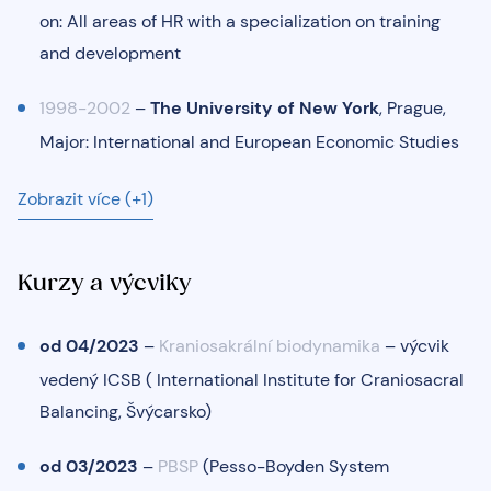
on: All areas of HR with a specialization on training
and development
1998-2002
–
The University of New York
, Prague,
Major: International and European Economic Studies
Zobrazit více (+1)
Kurzy a výcviky
od 04/2023
–
Kraniosakrální biodynamika
– výcvik
vedený ICSB ( International Institute for Craniosacral
Balancing, Švýcarsko)
od 03/2023
–
PBSP
(Pesso-Boyden System