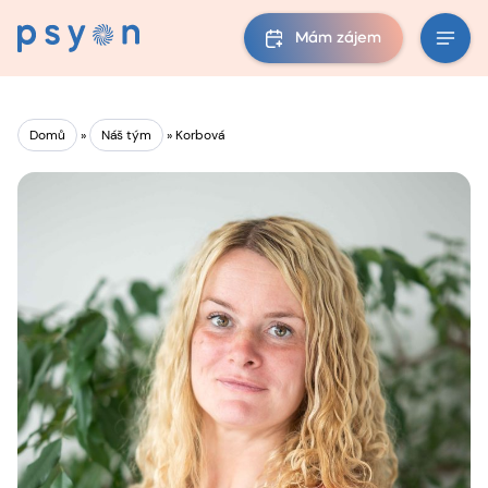
Mám zájem
Domů
»
Náš tým
»
Korbová