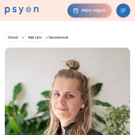
Mám zájem
Domů
»
Náš tým
»
Geisslerová