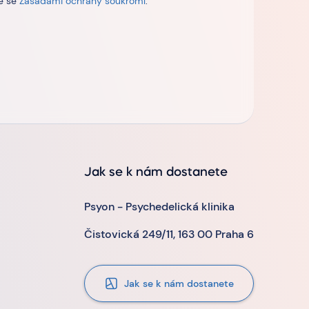
te se
Zásadami ochrany soukromí
.
Jak se k nám dostanete
Psyon - Psychedelická klinika
Čistovická 249/11, 163 00 Praha 6
Jak se k nám dostanete