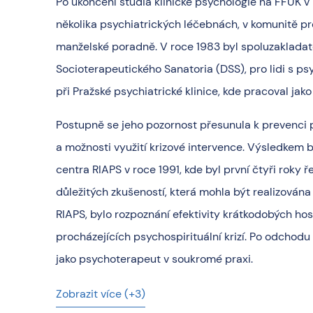
Po ukončení studia klinické psychologie na FFUK v
několika psychiatrických léčebnách, v komunitě pr
manželské poradně. V roce 1983 byl spoluzaklada
Socioterapeutického Sanatoria (DSS), pro lidi s
při Pražské psychiatrické klinice, kde pracoval jak
Postupně se jeho pozornost přesunula k prevenci p
a možnosti využití krizové intervence. Výsledkem b
centra RIAPS v roce 1991, kde byl první čtyři roky 
důležitých zkušeností, která mohla být realizován
RIAPS, bylo rozpoznání efektivity krátkodobých hospi
procházejících psychospirituální krizí. Po odchodu 
jako psychoterapeut v soukromé praxi.
Zobrazit více (+3)