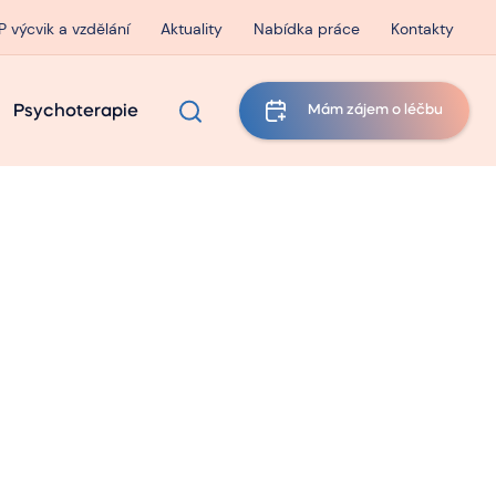
P výcvik a vzdělání
Aktuality
Nabídka práce
Kontakty
Psychoterapie
Mám zájem o léčbu