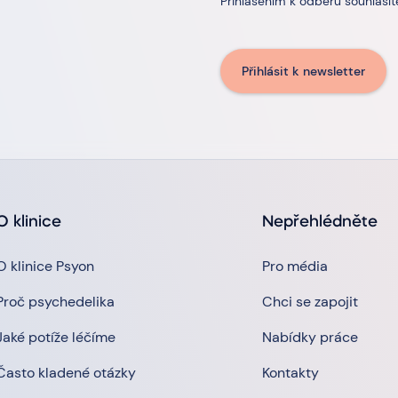
Přihlášením k odběru souhlasí
Přihlásit k newsletter
O klinice
Nepřehlédněte
O klinice Psyon
Pro média
Proč psychedelika
Chci se zapojit
Jaké potíže léčíme
Nabídky práce
Často kladené otázky
Kontakty