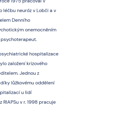
 roce 1975 pracoval v
o léčbu neuróz v Lobči a v
telem Denního
 psychotickým onemocněním
o psychoterapeut.
sychiatrické hospitalizace
ylo založení krizového
ředitelem. Jednou z
a díky lůžkovému oddělení
talizací u lidí
z RIAPSu v r. 1998 pracuje