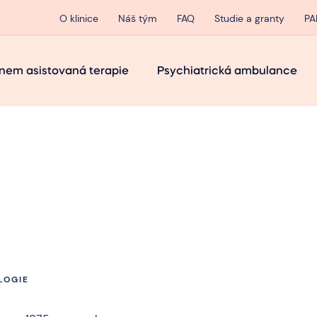
O klinice
Náš tým
FAQ
Studie a granty
PA
nem asistovaná terapie
Psychiatrická ambulance
LOGIE