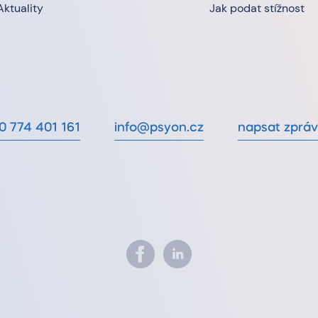
Aktuality
Jak podat stížnost
0 774 401 161
info@psyon.cz
napsat zprá